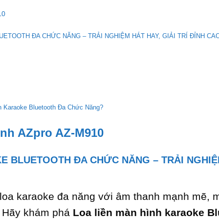
10
UETOOTH ĐA CHỨC NĂNG – TRẢI NGHIỆM HÁT HAY, GIẢI TRÍ ĐỈNH CA
h Karaoke Bluetooth Đa Chức Năng?
ình AZpro AZ-M910
E BLUETOOTH ĐA CHỨC NĂNG – TRẢI NGHIỆM 
 loa karaoke đa năng với âm thanh mạnh mẽ, m
h? Hãy khám phá
Loa liền màn hình karaoke B