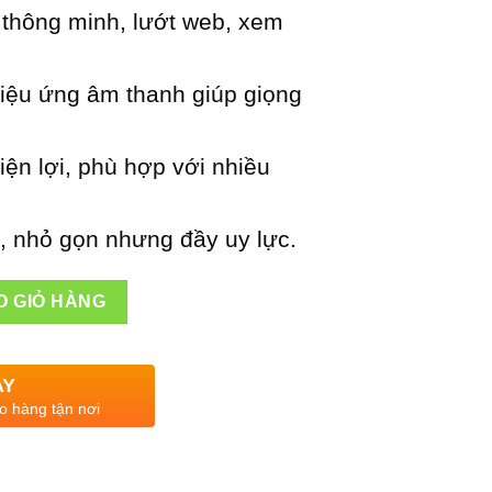
6,000,000VNĐ.
thông minh, lướt web, xem
iệu ứng âm thanh giúp giọng
iện lợi, phù hợp với nhiều
g, nhỏ gọn nhưng đầy uy lực.
Zpro AZ-M910 số lượng
O GIỎ HÀNG
AY
o hàng tận nơi