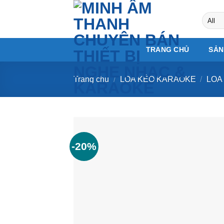
Skip
to
content
TRANG CHỦ
SẢN
Trang chủ
/
LOA KÉO KARAOKE
/
LOA
-20%