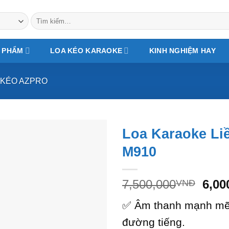
Tìm
kiếm:
 PHẨM
LOA KÉO KARAOKE
KINH NGHIỆM HAY
 KÉO AZPRO
Loa Karaoke Li
M910
Giá
7,500,000
6,00
VNĐ
gốc
✅ Âm thanh mạnh mẽ, 
là:
7,50
đường tiếng.