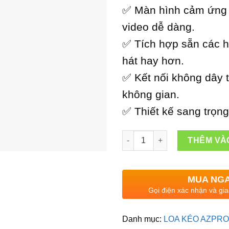
✅ Màn hình cảm ứng 
video dễ dàng.
✅ Tích hợp sẵn các h
hát hay hơn.
✅ Kết nối không dây t
không gian.
✅ Thiết kế sang trọn
Loa Karaoke Liền Màn Hình A
THÊM VÀ
MUA NG
Gọi điện xác nhận và gia
Danh mục:
LOA KÉO AZPRO