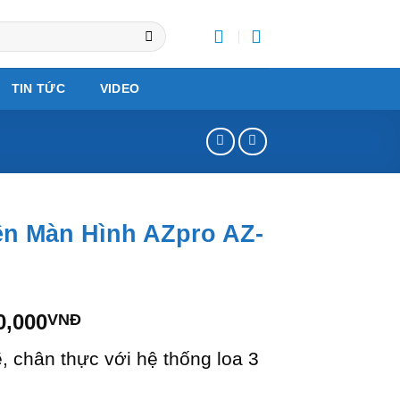
TIN TỨC
VIDEO
ền Màn Hình AZpro AZ-
Giá
0,000
VNĐ
hiện
chân thực với hệ thống loa 3
tại
0,000VNĐ.
là: