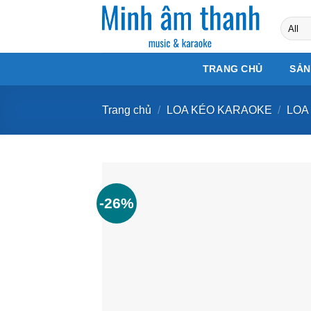
Skip
to
content
TRANG CHỦ
SẢN
Trang chủ
/
LOA KÉO KARAOKE
/
LOA
-26%