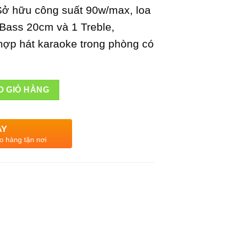
2,200,000VNĐ.
Sở hữu công suất 90w/max, loa
Bass 20cm và 1 Treble,
ợp hát karaoke trong phòng có
20cm 90w Karaoke Bluetooth số lượng
O GIỎ HÀNG
AY
o hàng tận nơi