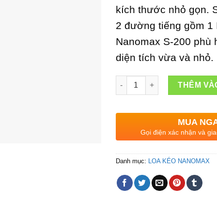
kích thước nhỏ gọn. 
2 đường tiếng gồm 1 
Nanomax S-200 phù h
diện tích vừa và nhỏ.
Loa Kéo Nanomax S-200 Bass 
THÊM VÀ
MUA NG
Gọi điện xác nhận và gia
Danh mục:
LOA KÉO NANOMAX