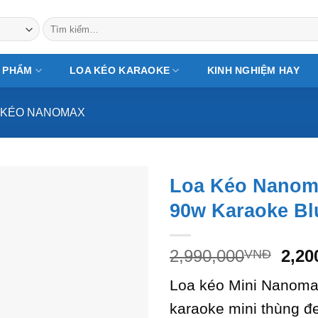
Tìm
kiếm:
 PHẨM
LOA KÉO KARAOKE
KINH NGHIỆM HAY
 KÉO NANOMAX
Loa Kéo Nanom
90w Karaoke Bl
Giá
2,990,000
2,20
VNĐ
gốc
Loa kéo Mini Nanomax
là:
2,99
karaoke mini thùng đe