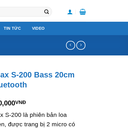
TIN TỨC
VIDEO
ax S-200 Bass 20cm
uetooth
Giá
0,000
VNĐ
hiện
 S-200 là phiên bản loa
tại
0,000VNĐ.
là:
n, được trang bị 2 micro có